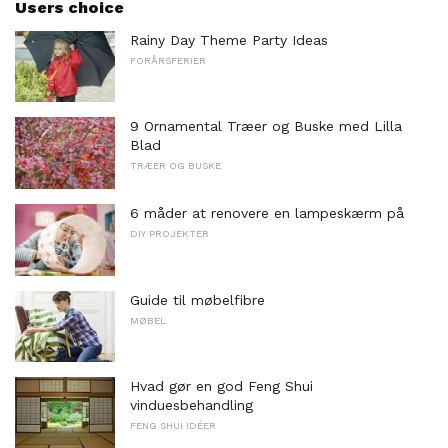
Users choice
Rainy Day Theme Party Ideas
FORÅRSFERIER
9 Ornamental Træer og Buske med Lilla
Blad
TRÆER OG BUSKE
6 måder at renovere en lampeskærm på
DIY PROJEKTER
Guide til møbelfibre
MØBEL
Hvad gør en god Feng Shui
vinduesbehandling
FENG SHUI IDÉER