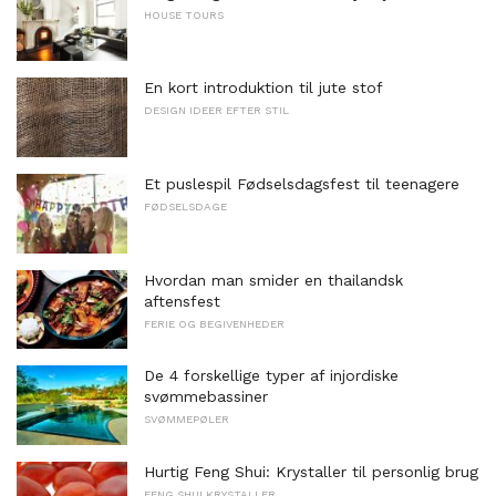
HOUSE TOURS
En kort introduktion til jute stof
DESIGN IDEER EFTER STIL
Et puslespil Fødselsdagsfest til teenagere
FØDSELSDAGE
Hvordan man smider en thailandsk
aftensfest
FERIE OG BEGIVENHEDER
De 4 forskellige typer af injordiske
svømmebassiner
SVØMMEPØLER
Hurtig Feng Shui: Krystaller til personlig brug
FENG SHUI KRYSTALLER