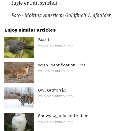
fugle er i dit synsfelt. .
Foto - Molting American Goldfinch © dfaulder
Enjoy similar articles
Bushtit
WILD BIRD BREED INFO
Wren Identification Tips
WILD BIRD BREED INFO
Owl Ordforråd
WILD BIRD BREED INFO
Snowy Ugle Identifikation
WILD BIRD BREED INFO