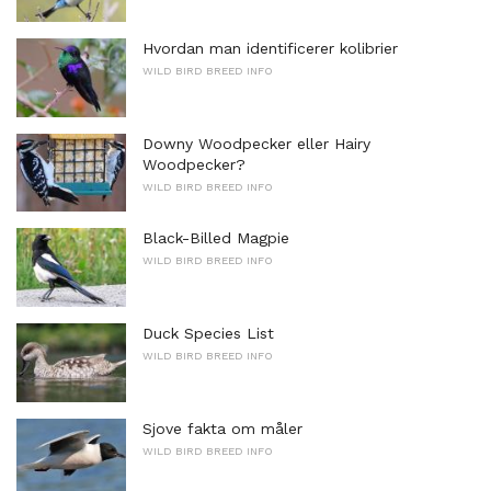
Hvordan man identificerer kolibrier
WILD BIRD BREED INFO
Downy Woodpecker eller Hairy
Woodpecker?
WILD BIRD BREED INFO
Black-Billed Magpie
WILD BIRD BREED INFO
Duck Species List
WILD BIRD BREED INFO
Sjove fakta om måler
WILD BIRD BREED INFO