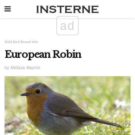
ad
Wild Bird Breed Info
European Robin
by Melissa Mayntz