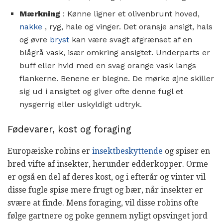
Mærkning
: Kønne ligner et olivenbrunt hoved,
nakke
, ryg, hale og vinger. Det oransje ansigt, hals
og øvre
bryst
kan være svagt afgrænset af en
blågrå vask, især omkring ansigtet. Underparts er
buff eller hvid med en svag orange vask langs
flankerne. Benene er blegne. De mørke øjne skiller
sig ud i ansigtet og giver ofte denne fugl et
nysgerrig eller uskyldigt udtryk.
Fødevarer, kost og foraging
Europæiske robins er
insektbeskyttende
og spiser en
bred vifte af insekter, herunder edderkopper. Orme
er også en del af deres kost, og i efterår og vinter vil
disse fugle spise mere frugt og bær, når insekter er
svære at finde. Mens foraging, vil disse robins ofte
følge gartnere og poke gennem nyligt opsvinget jord