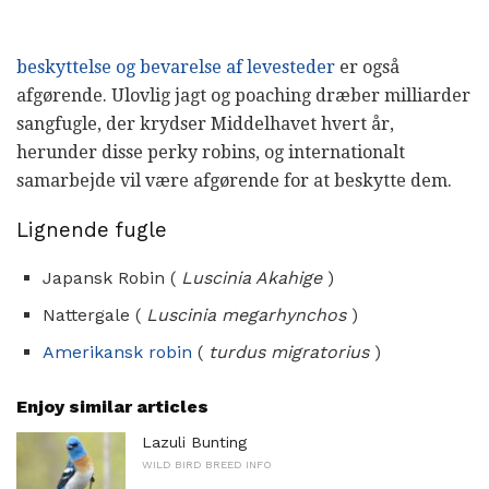
beskyttelse og bevarelse af levesteder
er også
afgørende. Ulovlig jagt og poaching dræber milliarder
sangfugle, der krydser Middelhavet hvert år,
herunder disse perky robins, og internationalt
samarbejde vil være afgørende for at beskytte dem.
Lignende fugle
Japansk Robin (
Luscinia Akahige
)
Nattergale (
Luscinia megarhynchos
)
Amerikansk robin
(
turdus migratorius
)
Enjoy similar articles
Lazuli Bunting
WILD BIRD BREED INFO